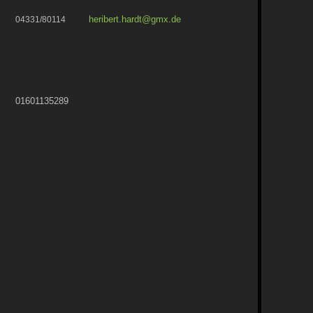
heribert.hardt@gmx.de
04331/80114
01601135289