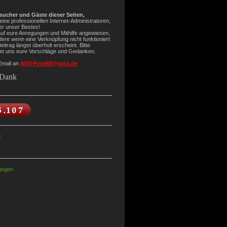
sucher und Gäste dieser Seiten,
keine professionellen Internet-Administratoren,
er unser Bestes!
auf eure Anregungen und Mithilfe angewiesen,
ere wenn eine Verknüpfung nicht funktioniert
eitrag längst überholt erscheint. Bitte
tet uns eure Vorschläge und Gedanken.
 Email an
ASV-Pose69@gmx.de
 Dank
d
ungen