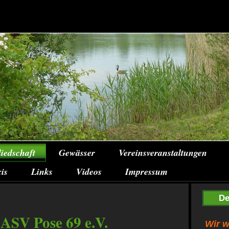
liedschaft
Gewässer
Vereinsveranstaltungen
is
Links
Videos
Impressum
De
 ASV Pose 69 e.V.
Wir w