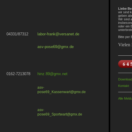
Liebe Be
wir sind 
geben ab
Wir sind 
insbesond
oder ein B
unterbrei
04331/87312
labor-frank@versanet.de
Bitte per
Vielen
asv-pose69@gmx.de
0162-7213078
hinz.89@gmx.net
Downloa
Kontakt
asv-
pose69_Kassenwart@gmx.de
Alle Meld
asv-
pose69_Sportwart@gmx.de